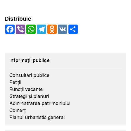
Distribuie
Facebook
Viber
WhatsApp
Telegram
Odnoklassniki
VK
Share
Informații publice
Consultări publice
Petiții
Funcții vacante
Strategii și planuri
Administrarea patrimoniului
Comerț
Planul urbanistic general