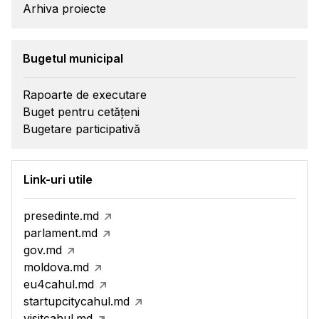
Arhiva proiecte
Bugetul municipal
Rapoarte de executare
Buget pentru cetățeni
Bugetare participativă
Link-uri utile
presedinte.md
parlament.md
gov.md
moldova.md
eu4cahul.md
startupcitycahul.md
visitcahul.md