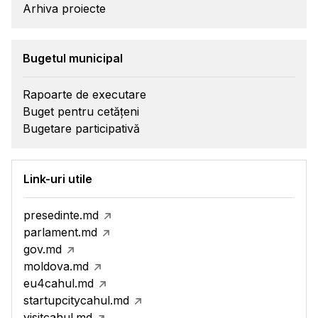
Arhiva proiecte
Bugetul municipal
Rapoarte de executare
Buget pentru cetățeni
Bugetare participativă
Link-uri utile
presedinte.md
parlament.md
gov.md
moldova.md
eu4cahul.md
startupcitycahul.md
visitcahul.md