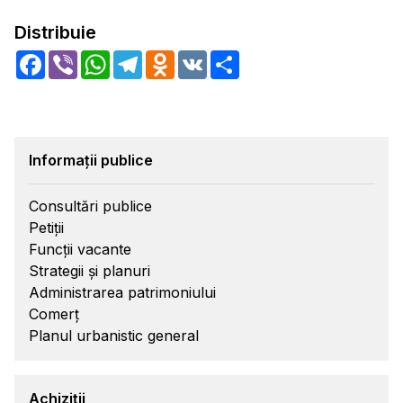
Distribuie
Facebook
Viber
WhatsApp
Telegram
Odnoklassniki
VK
Share
Informații publice
Consultări publice
Petiții
Funcții vacante
Strategii și planuri
Administrarea patrimoniului
Comerț
Planul urbanistic general
Achiziții