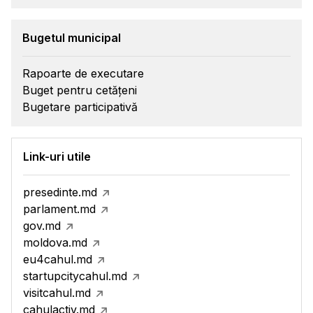
Bugetul municipal
Rapoarte de executare
Buget pentru cetățeni
Bugetare participativă
Link-uri utile
presedinte.md
parlament.md
gov.md
moldova.md
eu4cahul.md
startupcitycahul.md
visitcahul.md
cahulactiv.md