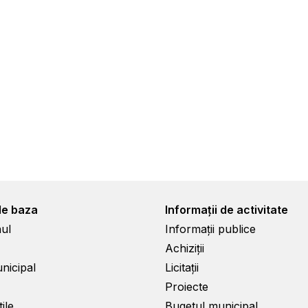
de baza
Informații de activitate
ul
Informații publice
Achiziții
unicipal
Licitații
Proiecte
ile
Bugetul municipal