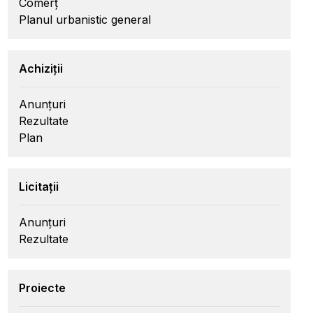
Comerț
Planul urbanistic general
Achiziții
Anunțuri
Rezultate
Plan
Licitații
Anunțuri
Rezultate
Proiecte