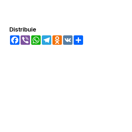
Distribuie
Facebook
Viber
WhatsApp
Telegram
Odnoklassniki
VK
Share