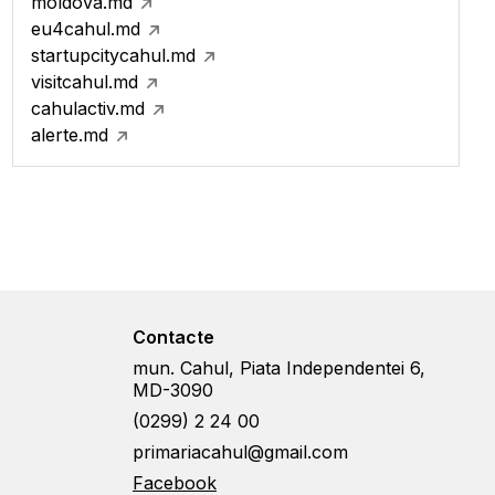
moldova.md
eu4cahul.md
startupcitycahul.md
visitcahul.md
cahulactiv.md
alerte.md
Contacte
mun. Cahul, Piata Independentei 6,
MD-3090
(0299) 2 24 00
primariacahul@gmail.com
Facebook