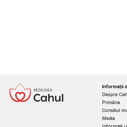
Informații 
Despre Cah
Primăria
Consiliul m
Media
Informații ut