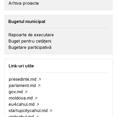
Arhiva proiecte
Bugetul municipal
Rapoarte de executare
Buget pentru cetățeni
Bugetare participativă
Link-uri utile
presedinte.md
parlament.md
gov.md
moldova.md
eu4cahul.md
startupcitycahul.md
visitcahul.md