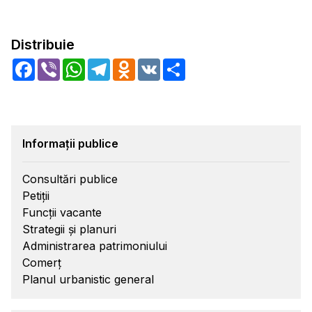
Distribuie
Facebook
Viber
WhatsApp
Telegram
Odnoklassniki
VK
Share
Informații publice
Consultări publice
Petiții
Funcții vacante
Strategii și planuri
Administrarea patrimoniului
Comerț
Planul urbanistic general