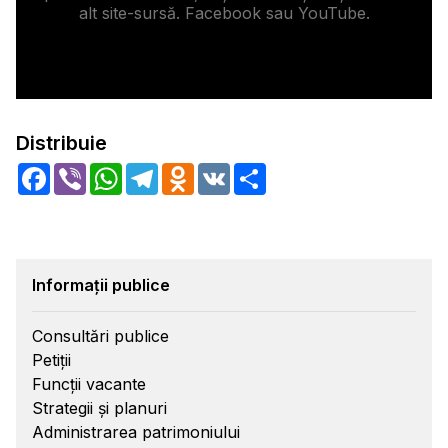
alt site-sursă. Facebook sau YouTube.
Distribuie
Facebook
Viber
WhatsApp
Telegram
Odnoklassniki
VK
Share
Informații publice
Consultări publice
Petiții
Funcții vacante
Strategii și planuri
Administrarea patrimoniului