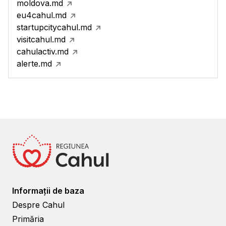
moldova.md
eu4cahul.md
startupcitycahul.md
visitcahul.md
cahulactiv.md
alerte.md
Informații de baza
Despre Cahul
Primăria