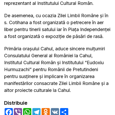
reprezentant al Institutului Cultural Român.
De asemenea, cu ocazia Zilei Limbii Române şi în
s. Cotihana a fost organizată o petrecere în aer
liber pentru tinerii satului iar în Piaţa Independenţei
a fost organizată o expoziţie de păsări de rasă.
Primăria oraşului Cahul, aduce sincere mulţumiri
Consulatului General al României la Cahul,
Institutul Cultural Român şi Institutului “Eudoxiu
Hurmuzachi” pentru Românii de Pretutindeni
pentru susţinere şi implicare în organizarea
manifestărilor consacrate Zilei Limbii Române şi a
altor proiecte culturale la Cahul.
Distribuie
Facebook
Viber
WhatsApp
Telegram
Odnoklassniki
VK
Share