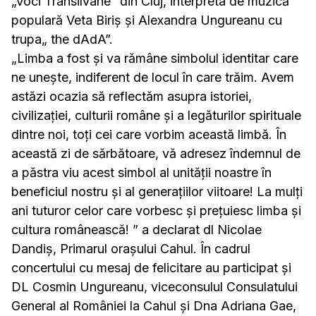
„Voci Transilvane” din Cluj, interpreta de muzică
populară Veta Biriș și Alexandra Ungureanu cu
trupa„ the dAdA”.
„Limba a fost și va rămâne simbolul identitar care
ne unește, indiferent de locul în care trăim. Avem
astăzi ocazia să reflectăm asupra istoriei,
civilizației, culturii române și a legăturilor spirituale
dintre noi, toți cei care vorbim această limbă. În
această zi de sărbătoare, vă adresez îndemnul de
a păstra viu acest simbol al unității noastre în
beneficiul nostru și al generațiilor viitoare! La mulți
ani tuturor celor care vorbesc și prețuiesc limba şi
cultura românească! ” a declarat dl Nicolae
Dandiş, Primarul oraşului Cahul. În cadrul
concertului cu mesaj de felicitare au participat şi
DL Cosmin Ungureanu, viceconsulul Consulatului
General al României la Cahul şi Dna Adriana Gae,