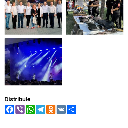
Distribuie
Facebook
Viber
WhatsApp
Telegram
Odnoklassniki
VK
Share