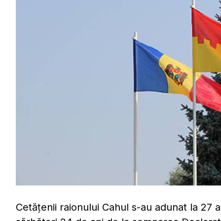
Cetățenii raionului Cahul s-au adunat la 27 