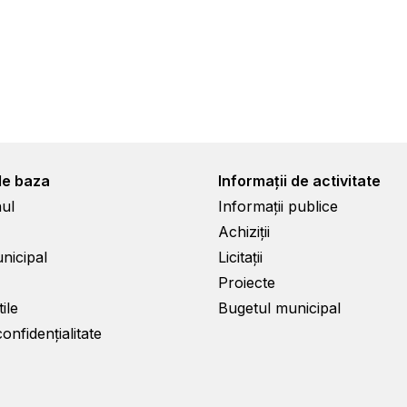
de baza
Informații de activitate
ul
Informații publice
Achiziții
unicipal
Licitații
Proiecte
ile
Bugetul municipal
confidențialitate