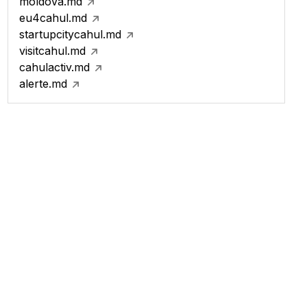
moldova.md
eu4cahul.md
startupcitycahul.md
visitcahul.md
cahulactiv.md
alerte.md