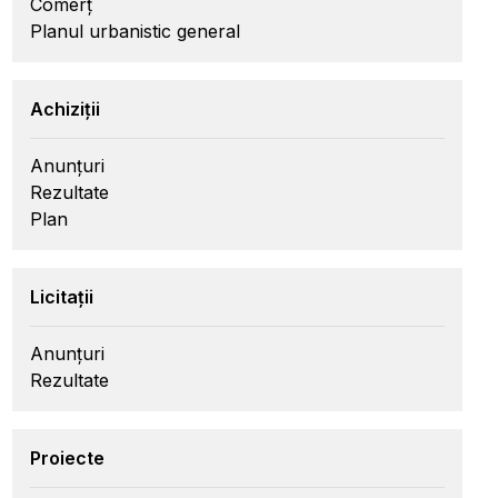
Comerț
Planul urbanistic general
Achiziții
Anunțuri
Rezultate
Plan
Licitații
Anunțuri
Rezultate
Proiecte