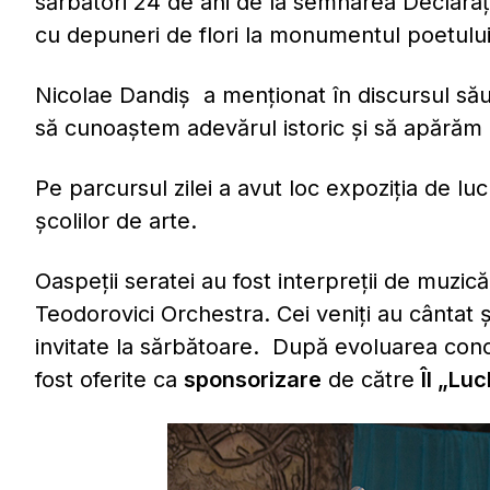
sărbători 24 de ani de la semnarea Declara
cu depuneri de flori la monumentul poetului
Nicolae Dandiș a menționat în discursul său
să cunoaștem adevărul istoric și să apărăm 
Pe parcursul zilei a avut loc expoziția de lucr
școlilor de arte.
Oaspeții seratei au fost interpreții de muzic
Teodorovici Orchestra. Cei veniţi au cântat ş
invitate la sărbătoare. După evoluarea conce
fost oferite ca
sponsorizare
de către
ÎI „Lu