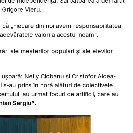
ției de Independență. Sărbătoarea a demarat
 Grigore Vieru.
 că „Fiecare din noi avem responsabilitatea
adevăratele valori a acestui neam”.
ări ale meșterilor populari și ale elevilor
ă ușoară: Nelly Ciobanu și Cristofor Aldea-
i s-au prins în horă alături de colectivele
rtului au urmat focuri de artificii, care au
chian Sergiu”
.