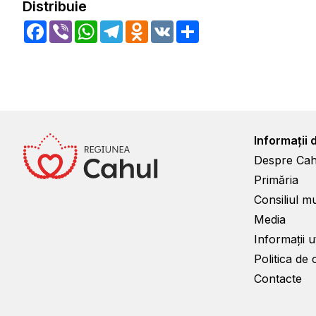
Distribuie
Facebook
Viber
WhatsApp
Telegram
Odnoklassniki
VK
Share
Informații 
Despre Cah
Primăria
Consiliul m
Media
Informații ut
Politica de 
Contacte