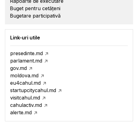
Rapoarte de executare
Buget pentru cetățeni
Bugetare participativă
Link-uri utile
presedinte.md
parlament.md
gov.md
moldova.md
eu4cahul.md
startupcitycahul.md
visitcahul.md
cahulactiv.md
alerte.md