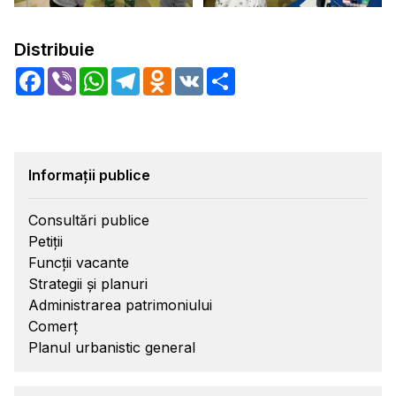
Distribuie
Facebook
Viber
WhatsApp
Telegram
Odnoklassniki
VK
Share
Informații publice
Consultări publice
Petiții
Funcții vacante
Strategii și planuri
Administrarea patrimoniului
Comerț
Planul urbanistic general