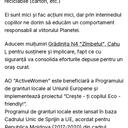
reciclabile (carton, etc.)
Ei sunt mici și fac acțiuni mici, dar prin intermediul
copiilor ne dorim să educăm un comportament
responsabil al viitorului Planetei.
Aducem mulțumiri
Grădinița N4 "Zîmbetul", Cahu
l.
pentru susținere și implicare, fapt ce cu
siguranță va consolida eforturile depuse pentru un
oraș curat.
AO ”ActiveWomen” este beneficiară a Programului
de granturi locale al Uniunii Europene și
implementează proiectul ”Creşte - ţi copilul Eco -
friendly!”.
Programul de granturi locale este lansat în baza
Cadrului Unic de Sprijin a UE, acordat pentru
Republica Moldova (2017-2020) din cadrul