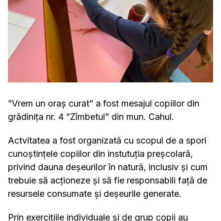
”Vrem un oraș curat” a fost mesajul copiilor din
grădinița nr. 4 ”Zîmbetul” din mun. Cahul.
Actvitatea a fost or
ganizată cu scopul de a spori
cunoștințele copiilor din instutuția preșcolară,
privind dauna deșeurilor în natură, inclusiv și cum
trebuie să acționeze și să fie responsabili față de
resursele consumate și deșeurile generate.
Prin exercițiile individuale și de grup copii au