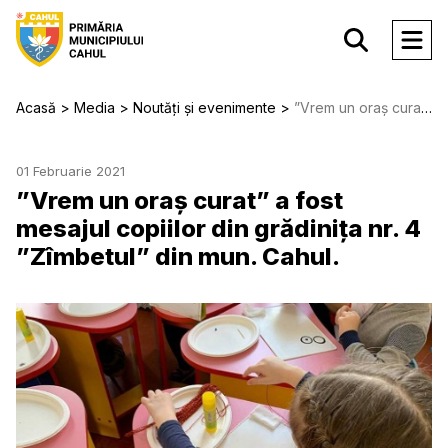
Acasă
Media
Noutăți și evenimente
”Vrem un oraș curat” a fost mesajul copiilor din grădinița nr. 4 ”Zîmbetul” din mun. Cahul.
01 Februarie 2021
”Vrem un oraș curat” a fost
mesajul copiilor din grădinița nr. 4
”Zîmbetul” din mun. Cahul.