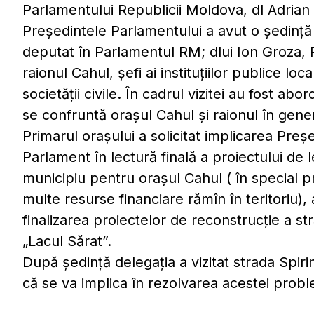
Parlamentului Republicii Moldova, dl Adrian
Preşedintele Parlamentului a avut o şedinţă
deputat în Parlamentul RM; dlui Ion Groza, P
raionul Cahul, şefi ai instituţiilor publice lo
societății civile. În cadrul vizitei au fost a
se confruntă oraşul Cahul şi raionul în gener
Primarul oraşului a solicitat implicarea Pre
Parlament în lectură finală a proiectului de 
municipiu pentru oraşul Cahul ( în special pr
multe resurse financiare rămîn în teritoriu)
finalizarea proiectelor de reconstrucţie a st
„Lacul Sărat”.
După şedinţă delegaţia a vizitat strada Spiri
că se va implica în rezolvarea acestei prob