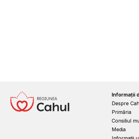
Informații 
Despre Cah
Primăria
Consiliul m
Media
Informații ut