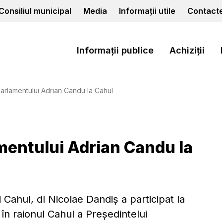
Consiliul municipal
Media
Informații utile
Contact
Informații publice
Achiziții
parlamentului Adrian Candu la Cahul
amentului Adrian Candu la
 Cahul, dl Nicolae Dandiş a participat la
u în raionul Cahul a Preşedintelui