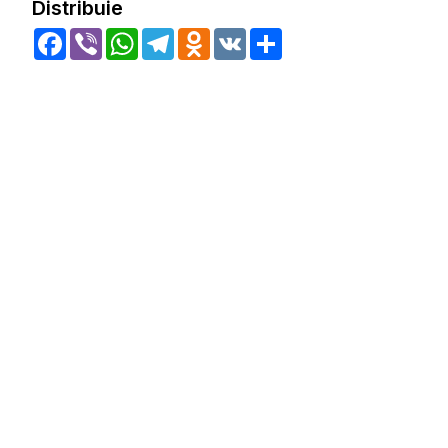
Distribuie
Facebook
Viber
WhatsApp
Telegram
Odnoklassniki
VK
Share