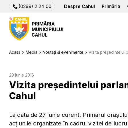
(0299) 2 24 00
Despre Cahul
Primăria
Acasă
Media
Noutăți și evenimente
Vizita președintelui 
29 Iunie 2016
Vizita președintelui parl
Cahul
La data de 27 iunie curent, Primarul oraşului
acţiunile organizate în cadrul vizitei de lucr