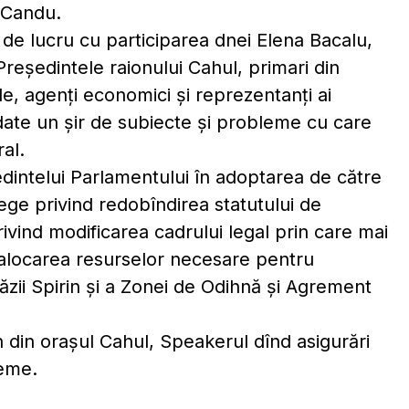
 Candu.
 de lucru cu participarea dnei Elena Bacalu,
reşedintele raionului Cahul, primari din
cale, agenți economici și reprezentanți ai
bordate un şir de subiecte şi probleme cu care
al.
şedintelui Parlamentului în adoptarea de către
lege privind redobîndirea statutului de
ivind modificarea cadrului legal prin care mai
, alocarea resurselor necesare pentru
răzii Spirin şi a Zonei de Odihnă şi Agrement
n din oraşul Cahul, Speakerul dînd asigurări
leme.