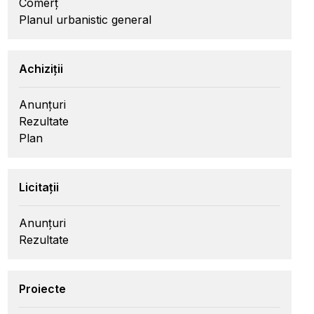
Comerț
Planul urbanistic general
Achiziții
Anunțuri
Rezultate
Plan
Licitații
Anunțuri
Rezultate
Proiecte