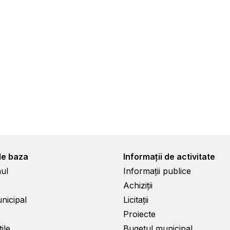
de baza
Informații de activitate
ul
Informații publice
Achiziții
unicipal
Licitații
Proiecte
ile
Bugetul municipal