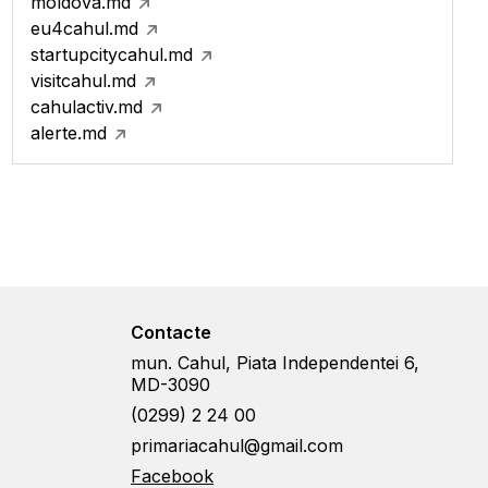
moldova.md
eu4cahul.md
startupcitycahul.md
visitcahul.md
cahulactiv.md
alerte.md
Contacte
mun. Cahul, Piata Independentei 6,
MD-3090
(0299) 2 24 00
primariacahul@gmail.com
Facebook