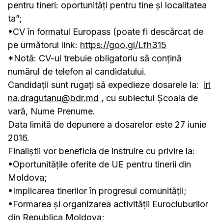
pentru tineri: oportunități pentru tine și localitatea
ta”;
•CV în formatul Europass (poate fi descărcat de
pe următorul link:
https://goo.gl/Lfh315
*Notă: CV-ul trebuie obligatoriu să conțină
numărul de telefon al candidatului.
Candidații sunt rugați să expedieze dosarele la:
iri
na.dragutanu@bdr.md
, cu subiectul Școala de
vară, Nume Prenume.
Data limită de depunere a dosarelor este 27 iunie
2016.
Finaliştii vor beneficia de instruire cu privire la:
•Oportunităţile oferite de UE pentru tinerii din
Moldova;
•Implicarea tinerilor în progresul comunităţii;
•Formarea şi organizarea activității Eurocluburilor
din Republica Moldova;