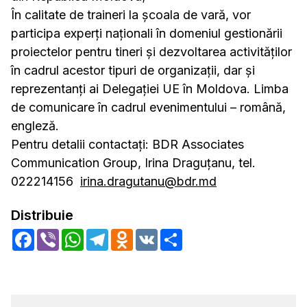
În calitate de traineri la școala de vară, vor
participa experți naționali în domeniul gestionării
proiectelor pentru tineri şi dezvoltarea activităţilor
în cadrul acestor tipuri de organizaţii, dar și
reprezentanți ai Delegației UE în Moldova. Limba
de comunicare în cadrul evenimentului – română,
engleză.
Pentru detalii contactați: BDR Associates
Communication Group, Irina Draguțanu, tel.
022214156
irina.dragutanu@bdr.md
Distribuie
Facebook
Viber
WhatsApp
Telegram
Odnoklassniki
VK
Share