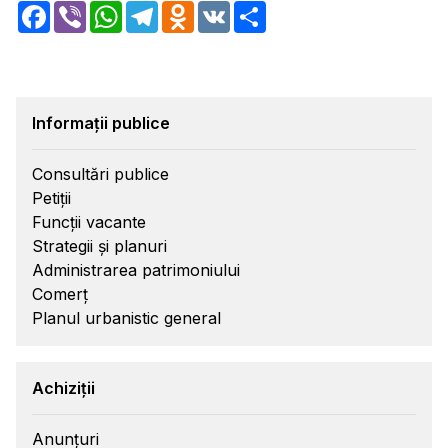
Facebook
Viber
WhatsApp
Telegram
Odnoklassniki
VK
Share
Informații publice
Consultări publice
Petiții
Funcții vacante
Strategii și planuri
Administrarea patrimoniului
Comerț
Planul urbanistic general
Achiziții
Anunțuri