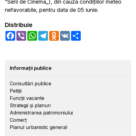
”Serii de Cinema„), din cauza condițiilor meteo
nefavorabile, pentru data de 05 iunie.
Distribuie
Facebook
Viber
WhatsApp
Telegram
Odnoklassniki
VK
Share
Informații publice
Consultări publice
Petiții
Funcții vacante
Strategii și planuri
Administrarea patrimoniului
Comerț
Planul urbanistic general