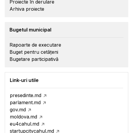
Proiecte în derulare
Arhiva proiecte
Bugetul municipal
Rapoarte de executare
Buget pentru cetățeni
Bugetare participativă
Link-uri utile
presedinte.md
parlament.md
gov.md
moldova.md
eu4cahul.md
startupcitycahul.md