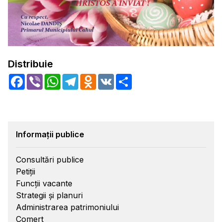
Distribuie
Facebook
Viber
WhatsApp
Telegram
Odnoklassniki
VK
Share
Informații publice
Consultări publice
Petiții
Funcții vacante
Strategii și planuri
Administrarea patrimoniului
Comerț