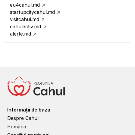
eu4cahul.md
startupcitycahul.md
visitcahul.md
cahulactiv.md
alerte.md
Informații de baza
Despre Cahul
Primăria
Consiliul municipal