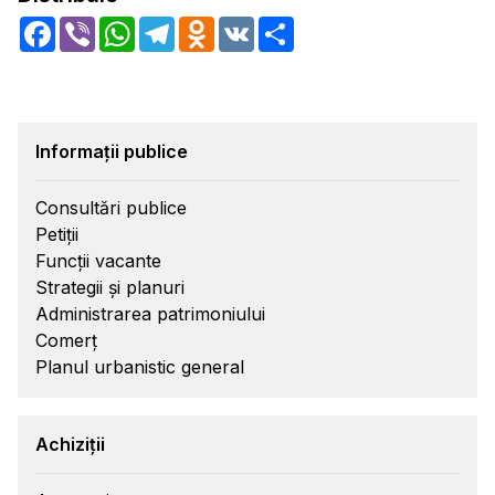
Facebook
Viber
WhatsApp
Telegram
Odnoklassniki
VK
Share
Informații publice
Consultări publice
Petiții
Funcții vacante
Strategii și planuri
Administrarea patrimoniului
Comerț
Planul urbanistic general
Achiziții