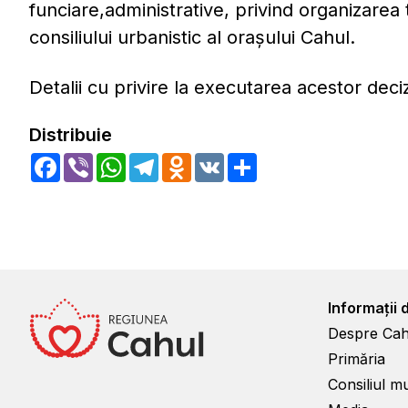
funciare,administrative, privind organizarea 
consiliului urbanistic al oraşului Cahul.
Detalii cu privire la executarea acestor deci
Distribuie
Facebook
Viber
WhatsApp
Telegram
Odnoklassniki
VK
Share
Informații 
Despre Cah
Primăria
Consiliul m