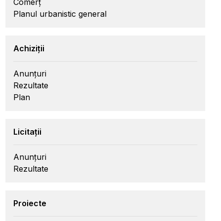
Comerț
Planul urbanistic general
Achiziții
Anunțuri
Rezultate
Plan
Licitații
Anunțuri
Rezultate
Proiecte