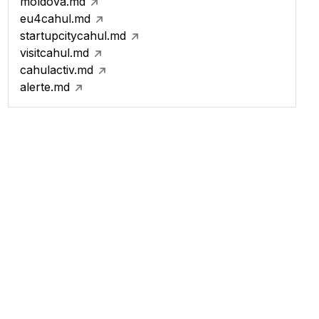
moldova.md
eu4cahul.md
startupcitycahul.md
visitcahul.md
cahulactiv.md
alerte.md