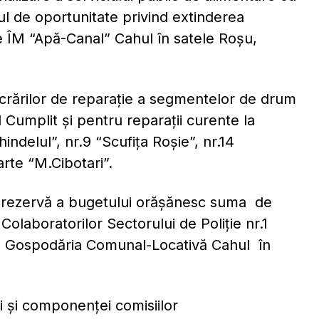
iul de oportunitate privind extinderea
de ÎM “Apă-Canal” Cahul în satele Roşu,
ucrărilor de reparaţie a segmentelor de drum
l Cumplit şi pentru reparaţii curente la
hindelul”, nr.9 “Scufiţa Roşie”, nr.14
arte “M.Cibotari”.
e rezervă a bugetului orăşănesc suma de
Colaboratorilor Sectorului de Poliție nr.1
ale Gospodăria Comunal-Locativă Cahul în
rii şi componenței comisiilor