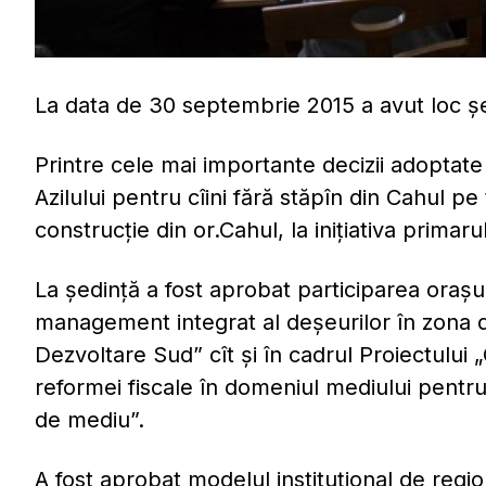
La data de 30 septembrie 2015 a avut loc șe
Printre cele mai importante decizii adoptat
Azilului pentru cîini fără stăpîn din Cahul pe
construcţie din or.Cahul, la iniţiativa primar
La ședință a fost aprobat participarea oraşu
management integrat al deşeurilor în zona
Dezvoltare Sud” cît şi în cadrul Proiectului
reformei fiscale în domeniul mediului pentru r
de mediu”.
A fost aprobat modelul instituţional de regio