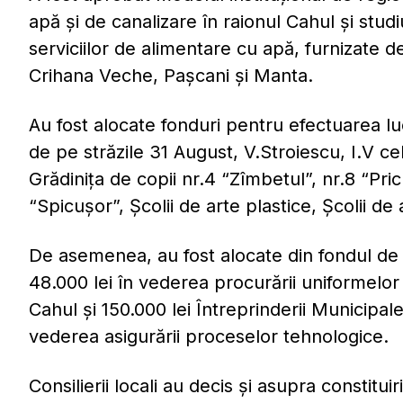
apă şi de canalizare în raionul Cahul şi stud
serviciilor de alimentare cu apă, furnizate 
Crihana Veche, Paşcani şi Manta.
Au fost alocate fonduri pentru efectuarea l
de pe străzile 31 August, V.Stroiescu, I.V ce
Grădiniţa de copii nr.4 “Zîmbetul”, nr.8 “Pric
“Spicuşor”, Şcolii de arte plastice, Şcolii de 
De asemenea, au fost alocate din fondul d
48.000 lei în vederea procurării uniformelor 
Cahul şi 150.000 lei Întreprinderii Municip
vederea asigurării proceselor tehnologice.
Consilierii locali au decis şi asupra constitui