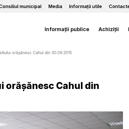
Consiliul municipal
Media
Informații utile
Contact
Informații publice
Achiziții
siliului orășănesc Cahul din 30.09.2015
ui orășănesc Cahul din