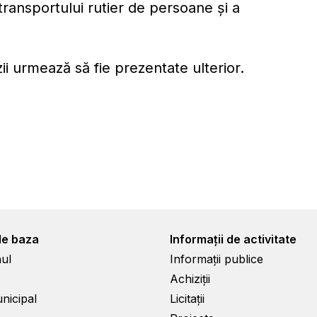
transportului rutier de persoane şi a
zii urmează să fie prezentate ulterior.
de baza
Informații de activitate
ul
Informații publice
Achiziții
unicipal
Licitații