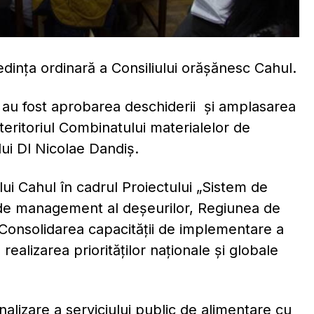
dința ordinară a Consiliului orășănesc Cahul.
e au fost aprobarea deschiderii şi amplasarea
 teritoriul Combinatului materialelor de
ului Dl Nicolae Dandiş.
lui Cahul în cadrul Proiectului „Sistem de
 de management al deşeurilor, Regiunea de
 „Consolidarea capacităţii de implementare a
ealizarea priorităţilor naţionale şi globale
nalizare a serviciului public de alimentare cu