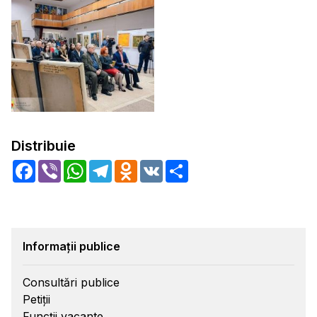
Distribuie
Facebook
Viber
WhatsApp
Telegram
Odnoklassniki
VK
Share
Informații publice
Consultări publice
Petiții
Funcții vacante