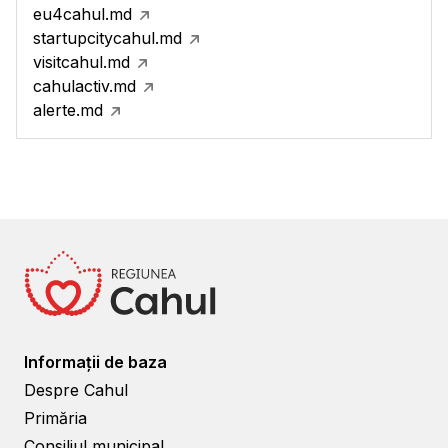
eu4cahul.md
startupcitycahul.md
visitcahul.md
cahulactiv.md
alerte.md
Informații de baza
Despre Cahul
Primăria
Consiliul municipal