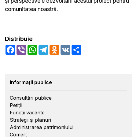
și perspectivele dezvoltării acestui proiect pentru
comunitatea noastră.
Distribuie
Facebook
Viber
WhatsApp
Telegram
Odnoklassniki
VK
Share
Informații publice
Consultări publice
Petiții
Funcții vacante
Strategii și planuri
Administrarea patrimoniului
Comerț