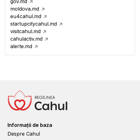
gov.md
moldova.md
eu4cahul.md
startupcitycahul.md
visitcahul.md
cahulactiv.md
alerte.md
Informații de baza
Despre Cahul