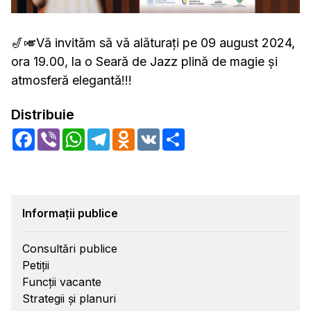
🎷🎺Vă invităm să vă alăturați pe 09 august 2024,
ora 19.00, la o Seară de Jazz plină de magie și
atmosferă elegantă!!!
Distribuie
Facebook
Viber
WhatsApp
Telegram
Odnoklassniki
VK
Share
Informații publice
Consultări publice
Petiții
Funcții vacante
Strategii și planuri