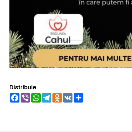
Distribuie
Facebook
Viber
WhatsApp
Telegram
Odnoklassniki
VK
Share