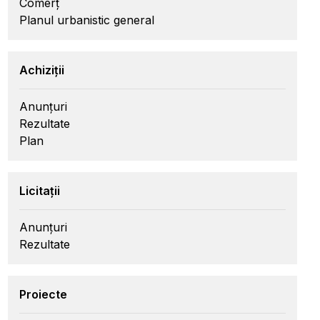
Comerț
Planul urbanistic general
Achiziții
Anunțuri
Rezultate
Plan
Licitații
Anunțuri
Rezultate
Proiecte