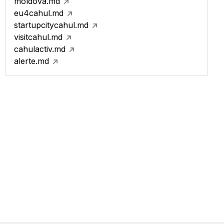
moldova.md
eu4cahul.md
startupcitycahul.md
visitcahul.md
cahulactiv.md
alerte.md