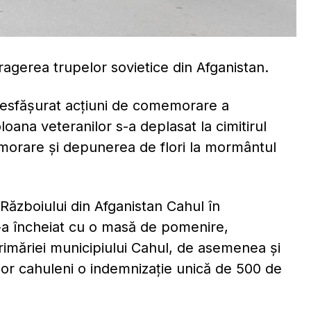
ragerea trupelor sovietice din Afganistan.
u desfășurat acțiuni de comemorare a
loana veteranilor s-a deplasat la cimitirul
morare și depunerea de flori la mormântul
Războiului din Afganistan Cahul în
s-a încheiat cu o masă de pomenire,
Primăriei municipiului Cahul, de asemenea și
ilor cahuleni o indemnizație unică de 500 de