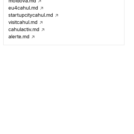
moldova.md
eu4cahul.md
startupcitycahul.md
visitcahul.md
cahulactiv.md
alerte.md