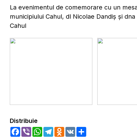
La evenimentul de comemorare cu un mesaj 
municipiului Cahul, dl Nicolae Dandiș și dna
Cahul
Distribuie
Facebook
Viber
WhatsApp
Telegram
Odnoklassniki
VK
Share