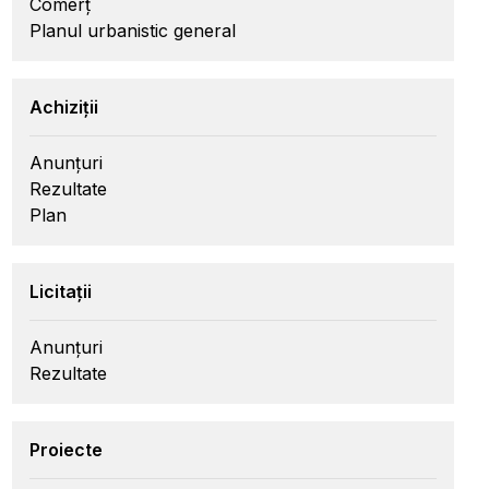
Comerț
Planul urbanistic general
Achiziții
Anunțuri
Rezultate
Plan
Licitații
Anunțuri
Rezultate
Proiecte