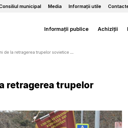
Consiliul municipal
Media
Informații utile
Contact
Informații publice
Achiziții
la retragerea trupelor sovietice din Afganistan.
la retragerea trupelor