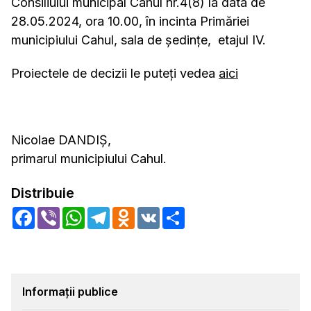
Consiliului municipal Cahul nr.4(8) la data de
28.05.2024, ora 10.00, în incinta Primăriei
municipiului Cahul, sala de şedinţe, etajul IV.
Proiectele de decizii le puteţi vedea
aici
Nicolae DANDIŞ,
primarul municipiului Cahul.
Distribuie
Facebook
Viber
WhatsApp
Telegram
Odnoklassniki
VK
Share
Informații publice