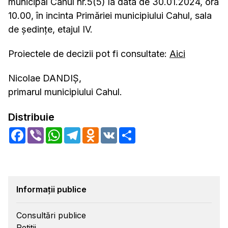
municipal Cahul nr.5(5) la data de 30.01.2024, ora
10.00, în incinta Primăriei municipiului Cahul, sala
de şedinţe, etajul IV.
Proiectele de decizii pot fi consultate:
Aici
Nicolae DANDIŞ,
primarul municipiului Cahul.
Distribuie
Facebook
Viber
WhatsApp
Telegram
Odnoklassniki
VK
Share
Informații publice
Consultări publice
Petiții