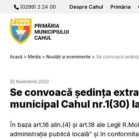
(0299) 2 24 00
Despre Cahul
Primăria
Acasă
Media
Noutăți și evenimente
Se convoacă şedinţa extraordinară
25 Noiembrie 2023
Se convoacă şedinţa extra
municipal Cahul nr.1(30) l
În baza art.16 alin.(4) şi art.18 ale Legii R.
administraţia publică locală” şi în conformit