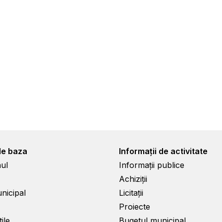
de baza
Informații de activitate
ul
Informații publice
Achiziții
unicipal
Licitații
Proiecte
ile
Bugetul municipal