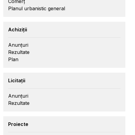
Comerț
Planul urbanistic general
Achiziții
Anunțuri
Rezultate
Plan
Licitații
Anunțuri
Rezultate
Proiecte