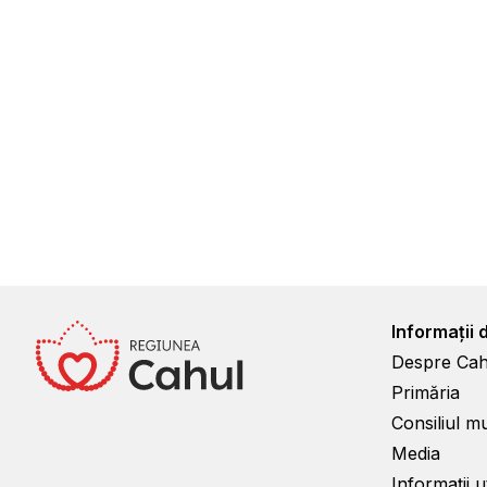
Informații 
Despre Cah
Primăria
Consiliul m
Media
Informații ut