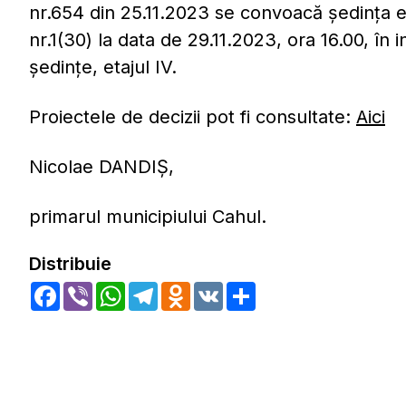
nr.654 din 25.11.2023 se convoacă şedinţa e
nr.1(30) la data de 29.11.2023, ora 16.00, în 
şedinţe, etajul IV.
Proiectele de decizii pot fi consultate:
Aici
Nicolae DANDIŞ,
primarul municipiului Cahul.
Distribuie
Facebook
Viber
WhatsApp
Telegram
Odnoklassniki
VK
Share