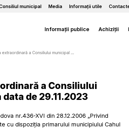
Consiliul municipal
Media
Informații utile
Contact
Informații publice
Achiziții
 a Consiliului municipal Cahul nr.1(30) la data de 29.11.2023
ordinară a Consiliului
a data de 29.11.2023
Moldova nr.436-XVI din 28.12.2006 „Privind
ate cu dispoziţia primarului municipiului Cahul