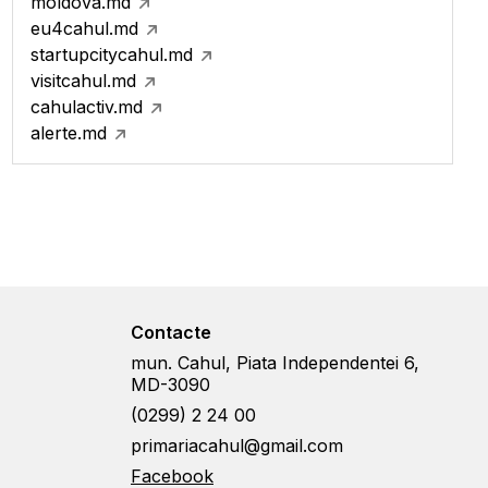
moldova.md
eu4cahul.md
startupcitycahul.md
visitcahul.md
cahulactiv.md
alerte.md
Contacte
mun. Cahul, Piata Independentei 6,
MD-3090
(0299) 2 24 00
primariacahul@gmail.com
Facebook