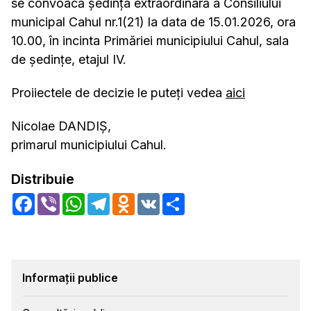
se convoacă ședința extraordinară a Consiliului
municipal Cahul nr.1(21) la data de 15.01.2026, ora
10.00, în incinta Primăriei municipiului Cahul, sala
de şedinţe, etajul IV.
Proiiectele de decizie le puteţi vedea
aici
Nicolae DANDIŞ,
primarul municipiului Cahul.
Distribuie
Facebook
Viber
WhatsApp
Telegram
Odnoklassniki
VK
Share
Informații publice