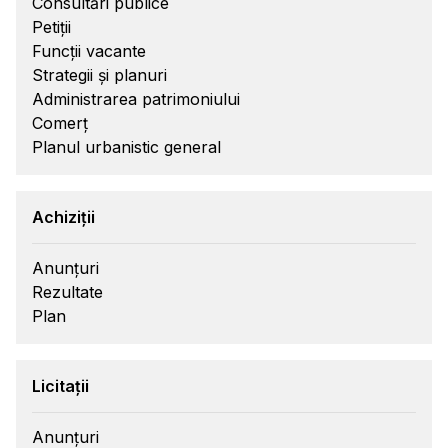
Consultări publice
Petiții
Funcții vacante
Strategii și planuri
Administrarea patrimoniului
Comerț
Planul urbanistic general
Achiziții
Anunțuri
Rezultate
Plan
Licitații
Anunțuri