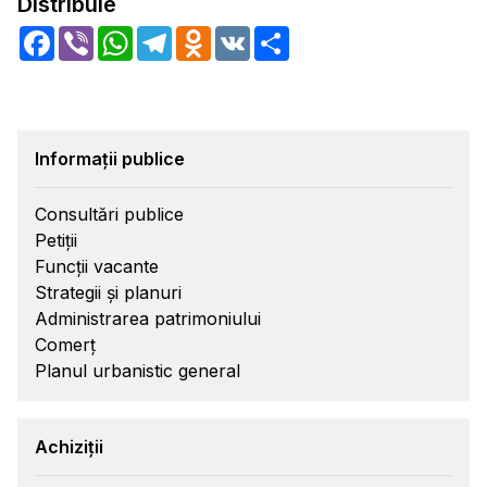
Distribuie
Facebook
Viber
WhatsApp
Telegram
Odnoklassniki
VK
Share
Informații publice
Consultări publice
Petiții
Funcții vacante
Strategii și planuri
Administrarea patrimoniului
Comerț
Planul urbanistic general
Achiziții