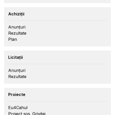
Achiziții
Anunțuri
Rezultate
Plan
Licitații
Anunțuri
Rezultate
Proiecte
Eu4Cahul
Proiect șos. Griviței