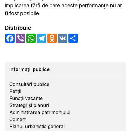
implicarea fără de care aceste performanțe nu ar
fi fost posibile.
Distribuie
Facebook
Viber
WhatsApp
Telegram
Odnoklassniki
VK
Share
Informații publice
Consultări publice
Petiții
Funcții vacante
Strategii și planuri
Administrarea patrimoniului
Comerț
Planul urbanistic general