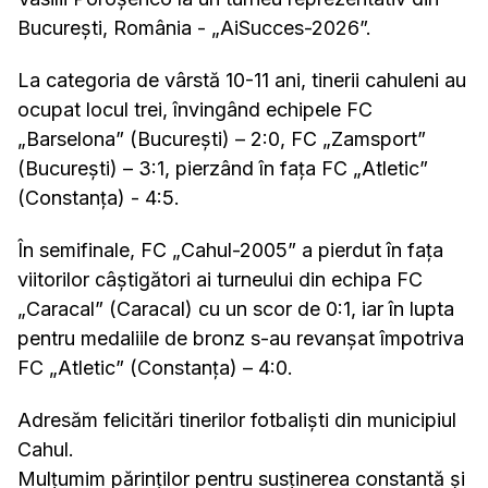
București, România - „AiSucces-2026”.
La categoria de vârstă 10-11 ani, tinerii cahuleni au
ocupat locul trei, învingând echipele FC
„Barselona” (București) – 2:0, FC „Zamsport”
(București) – 3:1, pierzând în fața FC „Atletic”
(Constanța) - 4:5.
În semifinale, FC „Cahul-2005” a pierdut în fața
viitorilor câștigători ai turneului din echipa FC
„Caracal” (Caracal) cu un scor de 0:1, iar în lupta
pentru medaliile de bronz s-au revanșat împotriva
FC „Atletic” (Constanța) – 4:0.
Adresăm felicitări tinerilor fotbaliști din municipiul
Cahul.
Mulțumim părinților pentru susținerea constantă și