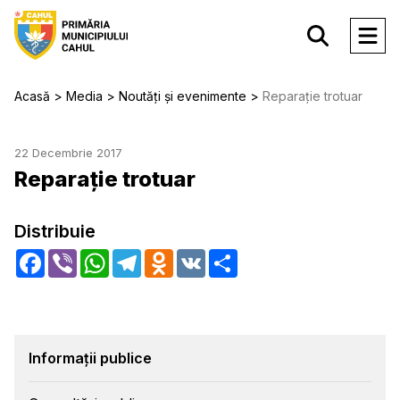
Acasă
Media
Noutăți și evenimente
Reparație trotuar
22 Decembrie 2017
Reparație trotuar
Distribuie
Facebook
Viber
WhatsApp
Telegram
Odnoklassniki
VK
Share
Informații publice