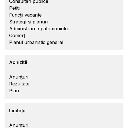
Consultări publice
Petiții
Funcții vacante
Strategii și planuri
Administrarea patrimoniului
Comerț
Planul urbanistic general
Achiziții
Anunțuri
Rezultate
Plan
Licitații
Anunțuri