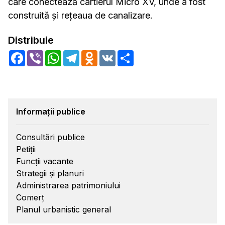
care conectează cartierul Micro XV, unde a fost
construită și rețeaua de canalizare.
Distribuie
Facebook
Viber
WhatsApp
Telegram
Odnoklassniki
VK
Share
Informații publice
Consultări publice
Petiții
Funcții vacante
Strategii și planuri
Administrarea patrimoniului
Comerț
Planul urbanistic general