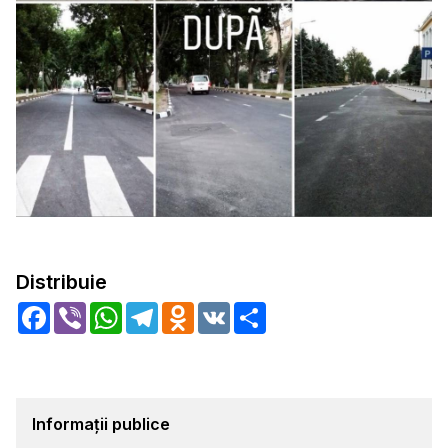
Distribuie
Facebook
Viber
WhatsApp
Telegram
Odnoklassniki
VK
Share
Informații publice