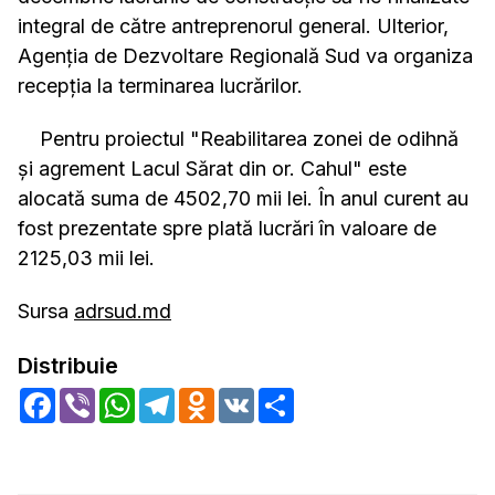
integral de către antreprenorul general. Ulterior,
Agenția de Dezvoltare Regională Sud va organiza
recepția la terminarea lucrărilor.
Pentru proiectul "Reabilitarea zonei de odihnă
și agrement Lacul Sărat din or. Cahul" este
alocată suma de 4502,70 mii lei. În anul curent au
fost prezentate spre plată lucrări în valoare de
2125,03 mii lei.
Sursa
adrsud.md
Distribuie
Facebook
Viber
WhatsApp
Telegram
Odnoklassniki
VK
Share