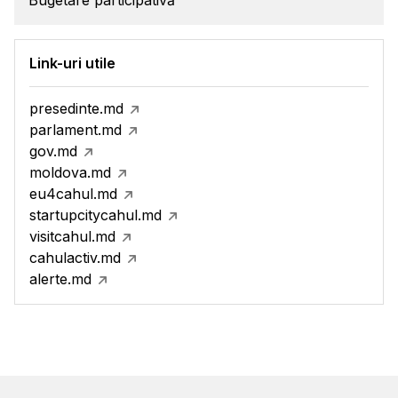
Bugetare participativă
Link-uri utile
presedinte.md
parlament.md
gov.md
moldova.md
eu4cahul.md
startupcitycahul.md
visitcahul.md
cahulactiv.md
alerte.md