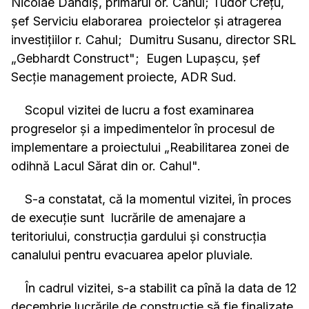
Nicolae Dandiş, primarul or. Cahul; Tudor Crețu,
șef Serviciu elaborarea proiectelor și atragerea
investițiilor r. Cahul; Dumitru Susanu, director SRL
„Gebhardt Construct"; Eugen Lupaşcu, şef
Secţie management proiecte, ADR Sud.
Scopul vizitei de lucru a fost examinarea
progreselor şi a impedimentelor în procesul de
implementare a proiectului „Reabilitarea zonei de
odihnă Lacul Sărat din or. Cahul".
S-a constatat, că la momentul vizitei, în proces
de execuție sunt lucrările de amenajare a
teritoriului, construcția gardului și construcția
canalului pentru evacuarea apelor pluviale.
În cadrul vizitei, s-a stabilit ca pînă la data de 12
decembrie lucrările de construcție să fie finalizate