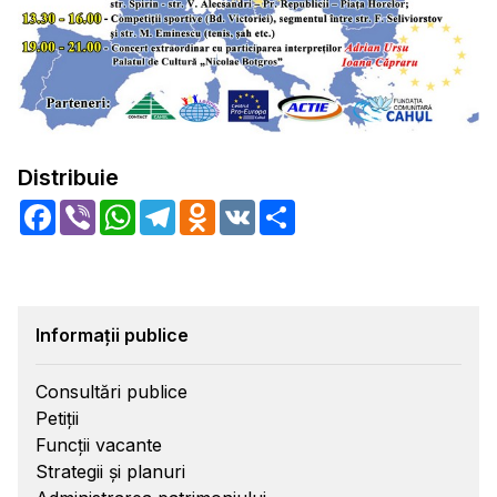
Distribuie
Facebook
Viber
WhatsApp
Telegram
Odnoklassniki
VK
Share
Informații publice
Consultări publice
Petiții
Funcții vacante
Strategii și planuri