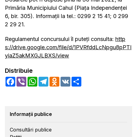
Primăria Municipiului Cahul (Piața Independenței
6, bir. 305). Informații la tel.: 0299 2 15 41; 0 299
2 29 21.
Regulamentul concursului îl puteți consulta:
http
s://drive.google.com/file/d/1PVRfddLcNpgu8pPTI
yiaZ5akMXGJLBXS/view
Distribuie
Facebook
Viber
WhatsApp
Telegram
Odnoklassniki
VK
Share
Informații publice
Consultări publice