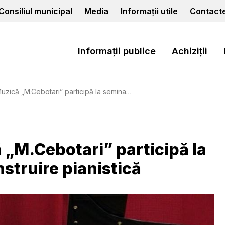
Consiliul municipal
Media
Informații utile
Contact
Informații publice
Achiziții
tari” participă la seminar internațional de instruire pianistică
ă „M.Cebotari” participă la
nstruire pianistică