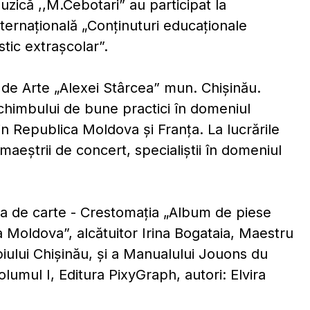
uzică ,,M.Cebotari” au participat la
internațională „Conținuturi educaționale
tic extrașcolar”.
 de Arte „Alexei Stârcea” mun. Chișinău.
schimbului de bune practici în domeniul
 din Republica Moldova și Franța. La lucrările
 maeștrii de concert, specialiștii în domeniul
rea de carte - Crestomația „Album de piese
 Moldova”, alcătuitor Irina Bogataia, Maestru
piului Chișinău, și a Manualului Jouons du
umul I, Editura PixyGraph, autori: Elvira