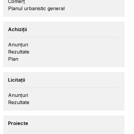
Comerț
Planul urbanistic general
Achiziții
Anunțuri
Rezultate
Plan
Licitații
Anunțuri
Rezultate
Proiecte