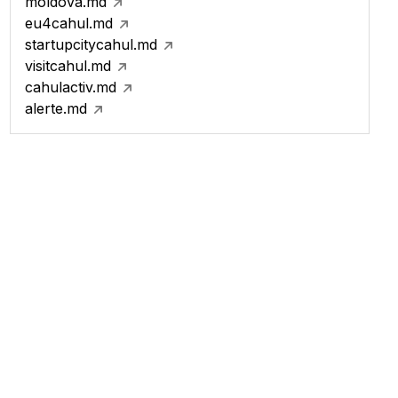
moldova.md
eu4cahul.md
startupcitycahul.md
visitcahul.md
cahulactiv.md
alerte.md