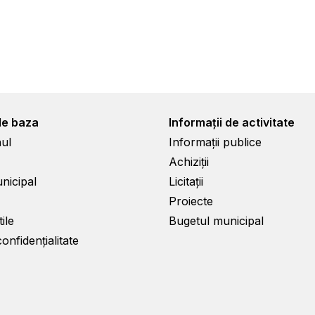
de baza
Informații de activitate
ul
Informații publice
Achiziții
unicipal
Licitații
Proiecte
ile
Bugetul municipal
confidențialitate