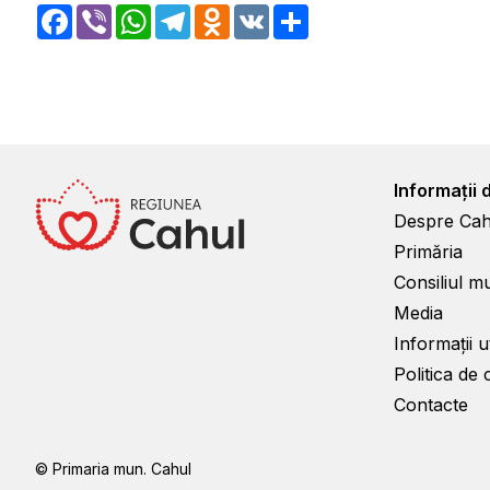
Facebook
Viber
WhatsApp
Telegram
Odnoklassniki
VK
Share
Informații 
Despre Cah
Primăria
Consiliul m
Media
Informații ut
Politica de 
Contacte
© Primaria mun. Cahul