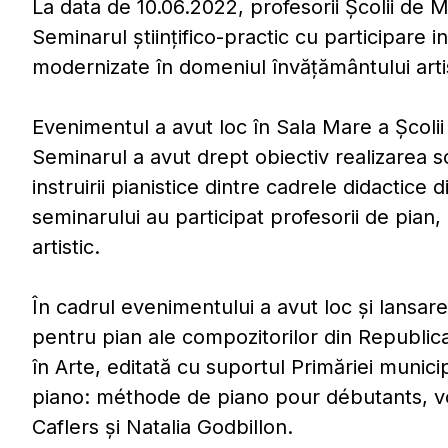
La data de 10.06.2022, profesorii Școlii de M
Seminarul ştiinţifico-practic cu participare 
modernizate în domeniul învățământului artis
Evenimentul a avut loc în Sala Mare a Școlii
Seminarul a avut drept obiectiv realizarea 
instruirii pianistice dintre cadrele didactice
seminarului au participat profesorii de pian,
artistic.
În cadrul evenimentului a avut loc și lansa
pentru pian ale compozitorilor din Republica
în Arte, editată cu suportul Primăriei munici
piano: méthode de piano pour débutants, vol
Caflers și Natalia Godbillon.