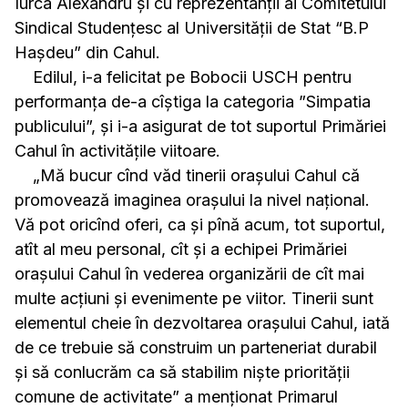
Iurca Alexandru și cu reprezentanții ai Comitetului
Sindical Studențesc al Universității de Stat “B.P
Hașdeu” din Cahul.
Edilul, i-a felicitat pe Bobocii USCH pentru
performanța de-a cîștiga la categoria ”Simpatia
publicului”, și i-a asigurat de tot suportul Primăriei
Cahul în activitățile viitoare.
„Mă bucur cînd văd tinerii orașului Cahul că
promovează imaginea orașului la nivel național.
Vă pot oricînd oferi, ca și pînă acum, tot suportul,
atît al meu personal, cît și a echipei Primăriei
orașului Cahul în vederea organizării de cît mai
multe acțiuni și evenimente pe viitor. Tinerii sunt
elementul cheie în dezvoltarea orașului Cahul, iată
de ce trebuie să construim un parteneriat durabil
și să conlucrăm ca să stabilim niște priorității
comune de activitate” a menționat Primarul