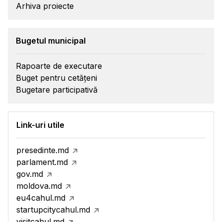
Arhiva proiecte
Bugetul municipal
Rapoarte de executare
Buget pentru cetățeni
Bugetare participativă
Link-uri utile
presedinte.md
parlament.md
gov.md
moldova.md
eu4cahul.md
startupcitycahul.md
visitcahul.md