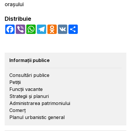
orașului
Distribuie
Facebook
Viber
WhatsApp
Telegram
Odnoklassniki
VK
Share
Informații publice
Consultări publice
Petiții
Funcții vacante
Strategii și planuri
Administrarea patrimoniului
Comerț
Planul urbanistic general