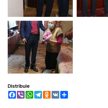
Distribuie
Facebook
Viber
WhatsApp
Telegram
Odnoklassniki
VK
Share