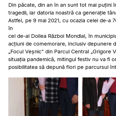
Din păcate, din an în an sunt tot mai puțini în
tragedii, iar datoria noastră ca generație t
Astfel, pe 9 mai 2021, cu ocazia celei de-a 7
în
cel de-al Doilea Război Mondial, în municipi
acțiuni de comemorare, inclusiv depunere de
„Focul Veșnic” din Parcul Central „Grigore V
situația pandemică, mitingul festiv nu va fi o
posibilitatea să depună flori pe parcursul într