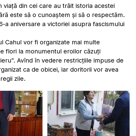
 viață din cei care au trăit istoria acestei
ânără este să o cunoaștem și să o respectăm.
6-a aniversare a victoriei asupra fascismului
ul Cahul vor fi organizate mai multe
 flori la monumentul eroilor căzuți
ieru”. Avînd în vedere restricțiile impuse de
rganizat ca de obicei, iar doritorii vor avea
egii zile.