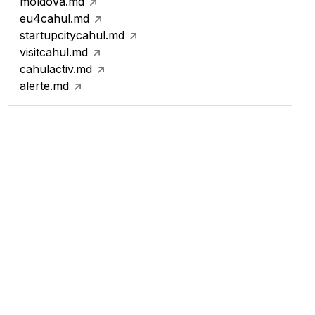
moldova.md
eu4cahul.md
startupcitycahul.md
visitcahul.md
cahulactiv.md
alerte.md