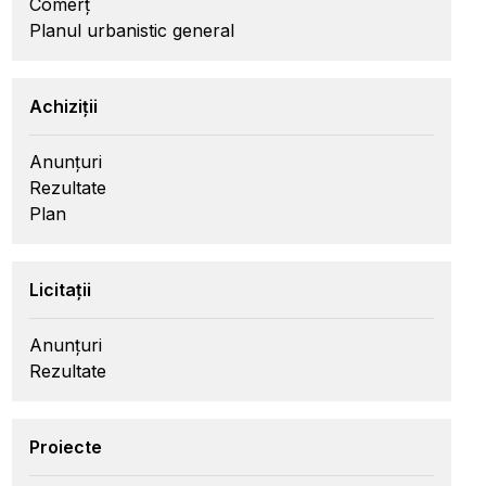
Comerț
Planul urbanistic general
Achiziții
Anunțuri
Rezultate
Plan
Licitații
Anunțuri
Rezultate
Proiecte