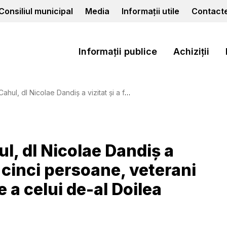
Consiliul municipal
Media
Informații utile
Contact
Informații publice
Achiziții
a felicitat pe cele cinci persoane, veterani din municipiul Cahul, parte a celui de-al Doilea Război Mondial.
l, dl Nicolae Dandiș a
le cinci persoane, veterani
 a celui de-al Doilea