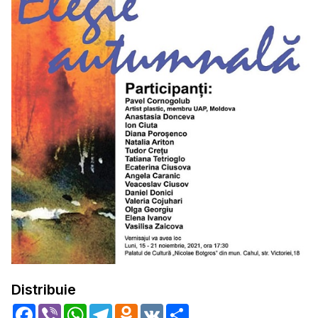
Distribuie
Facebook
Viber
WhatsApp
Telegram
Odnoklassniki
VK
Share