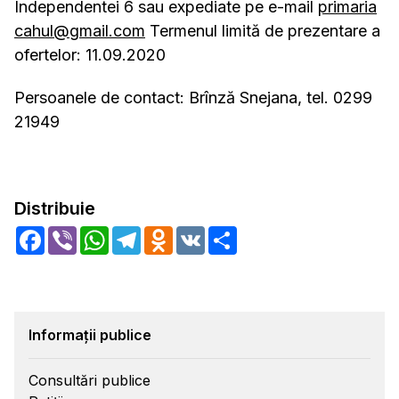
Independentei 6 sau expediate pe e-mail
primaria
cahul@gmail.com
Termenul limită de prezentare a
ofertelor: 11.09.2020
Persoanele de contact: Brînză Snejana, tel. 0299
21949
Distribuie
Facebook
Viber
WhatsApp
Telegram
Odnoklassniki
VK
Share
Informații publice
Consultări publice