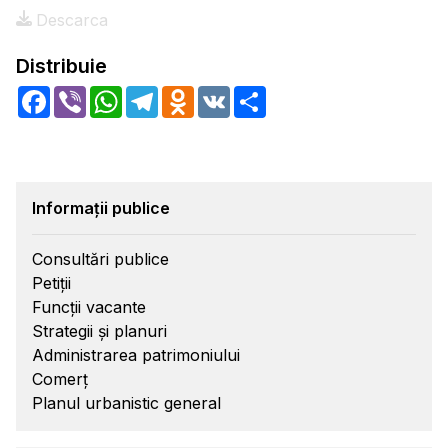
Descarca
Distribuie
Facebook
Viber
WhatsApp
Telegram
Odnoklassniki
VK
Share
Informații publice
Consultări publice
Petiții
Funcții vacante
Strategii și planuri
Administrarea patrimoniului
Comerț
Planul urbanistic general