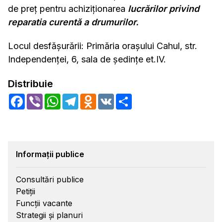
de preț pentru achiziționarea
lucrărilor privind
reparatia curentă a drumurilor.
Locul desfășurării: Primăria orașului Cahul, str.
Independenței, 6, sala de ședințe et.IV.
Distribuie
Facebook
Viber
WhatsApp
Telegram
Odnoklassniki
VK
Share
Informații publice
Consultări publice
Petiții
Funcții vacante
Strategii și planuri