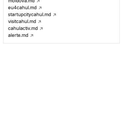
moldova.md
eu4cahul.md
startupcitycahul.md
visitcahul.md
cahulactiv.md
alerte.md