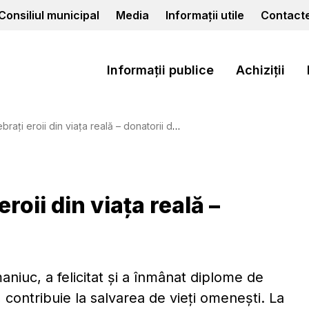
Consiliul municipal
Media
Informații utile
Contact
Informații publice
Achiziții
ați eroii din viața reală – donatorii de sânge.
eroii din viața reală –
niuc, a felicitat și a înmânat diplome de
t, contribuie la salvarea de vieți omenești. La