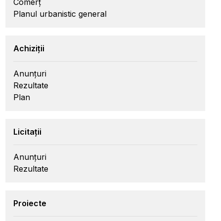
Comerț
Planul urbanistic general
Achiziții
Anunțuri
Rezultate
Plan
Licitații
Anunțuri
Rezultate
Proiecte