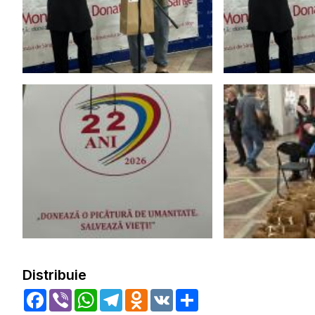
Distribuie
Facebook
Viber
WhatsApp
Telegram
Odnoklassniki
VK
Share