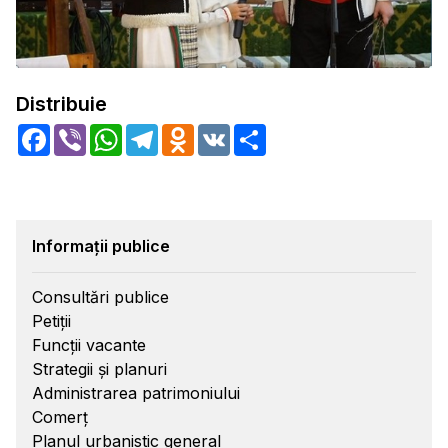
Distribuie
Facebook
Viber
WhatsApp
Telegram
Odnoklassniki
VK
Share
Informații publice
Consultări publice
Petiții
Funcții vacante
Strategii și planuri
Administrarea patrimoniului
Comerț
Planul urbanistic general