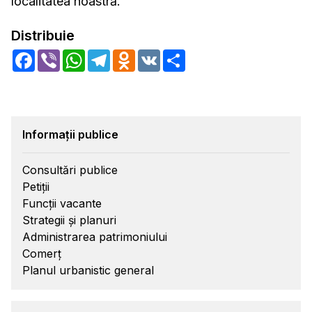
localitatea noastră.
Distribuie
Facebook
Viber
WhatsApp
Telegram
Odnoklassniki
VK
Share
Informații publice
Consultări publice
Petiții
Funcții vacante
Strategii și planuri
Administrarea patrimoniului
Comerț
Planul urbanistic general