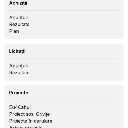
Achiziții
Anunțuri
Rezultate
Plan
Licitații
Anunțuri
Rezultate
Proiecte
Eu4Cahul
Proiect șos. Griviței
Proiecte în derulare
Arhiva proiecte