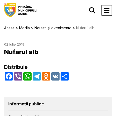
Acasă
Media
Noutăți și evenimente
Nufarul alb
02 Iulie 2019
Nufarul alb
Distribuie
Facebook
Viber
WhatsApp
Telegram
Odnoklassniki
VK
Share
Informații publice