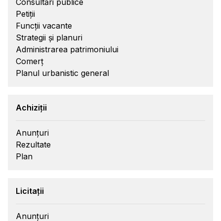
Consultări publice
Petiții
Funcții vacante
Strategii și planuri
Administrarea patrimoniului
Comerț
Planul urbanistic general
Achiziții
Anunțuri
Rezultate
Plan
Licitații
Anunțuri