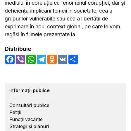
mediului în corelație cu fenomenul corupției, dar și
deficiența implicării femeii în societate, cea a
grupurilor vulnerabile sau cea a libertății de
exprimare în noul context global, pe care le vom
regăsi în filmele prezentate la
Distribuie
Facebook
Viber
WhatsApp
Telegram
Odnoklassniki
VK
Share
Informații publice
Consultări publice
Petiții
Funcții vacante
Strategii și planuri