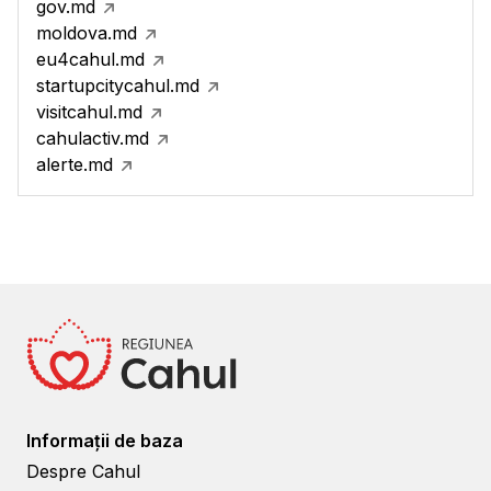
gov.md
moldova.md
eu4cahul.md
startupcitycahul.md
visitcahul.md
cahulactiv.md
alerte.md
Informații de baza
Despre Cahul