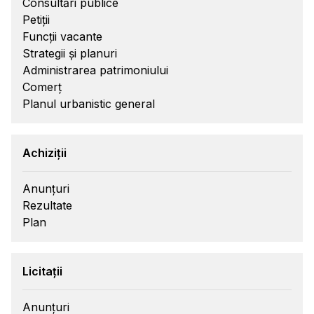
Consultări publice
Petiții
Funcții vacante
Strategii și planuri
Administrarea patrimoniului
Comerț
Planul urbanistic general
Achiziții
Anunțuri
Rezultate
Plan
Licitații
Anunțuri