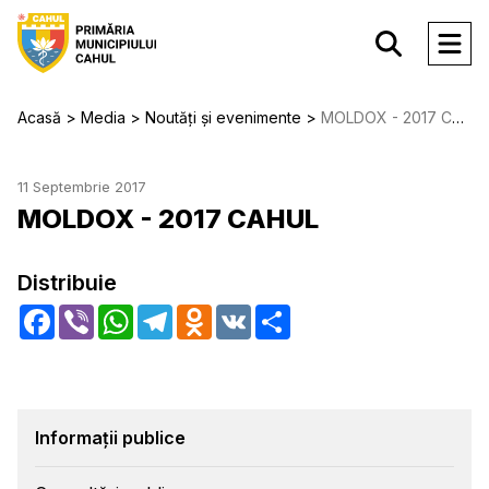
Acasă
Media
Noutăți și evenimente
MOLDOX - 2017 CAHUL
11 Septembrie 2017
MOLDOX - 2017 CAHUL
Distribuie
Facebook
Viber
WhatsApp
Telegram
Odnoklassniki
VK
Share
Informații publice