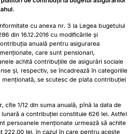
 plătitori de contribuţii la bugetul asigurărilor
Cahul.
nformitate cu anexa nr. 3 la Legea bugetului
286 din 16.12.2016 cu modificările şi
contribuţia anuală pentru asigurarea
 menţionate, care sunt pensionari,
ele achită contribuţiile de asigurări sociale
ense şi, respectiv, se încadrează în categoriile
xa menţionată, se scutesc de plata contribuţiei
r, cîte 1/12 din suma anuală, pînă la data de
unară a contribuţiei constituie 626 lei. Astfel
nt persoanele menţionate urmează să achite
nt 222,00 lei, în cazul în care pentru aceste