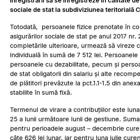
înregistrării să se înregistreze în calitate de
sociale de stat la subdiviziunea teritorială 
Totodată, persoanele fizice prenotate în co
asigurărilor sociale de stat pe anul 2017 nr. 
completările ulterioare, urmează să vireze 
individuală în sumă de 7 512 lei. Persoanele
persoanele cu dezabilitate, pecum şi persoan
de stat obligatorii din salariu şi alte recomp
de plătitori prevăzute la pct.1.1-1.5 din ane
stabilite în sumă fixă.
Termenul de virare a contribuţiilor este luna
25 a lunii următoare lunii de gestiune. Suma l
pentru perioadele august – decembrie cure
câte 626 lei lunar, iar pentru luna iulie cure