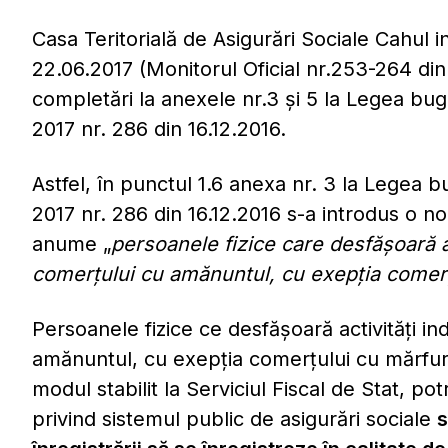
Casa Teritorială de Asigurări Sociale Cahul i
22.06.2017 (Monitorul Oficial nr.253-264 din 
completări la anexele nr.3 şi 5 la Legea buge
2017 nr. 286 din 16.12.2016.
Astfel, în punctul 1.6 anexa nr. 3 la Legea b
2017 nr. 286 din 16.12.2016 s-a introdus o nou
anume „
persoanele fizice care desfășoară 
comerţului cu amănuntul, cu exepţia comerţ
Persoanele fizice ce desfăşoară activităţi 
amănuntul, cu exepţia comerţului cu mărfuri 
modul stabilit la Serviciul Fiscal de Stat, pot
privind sistemul public de asigurări sociale
s