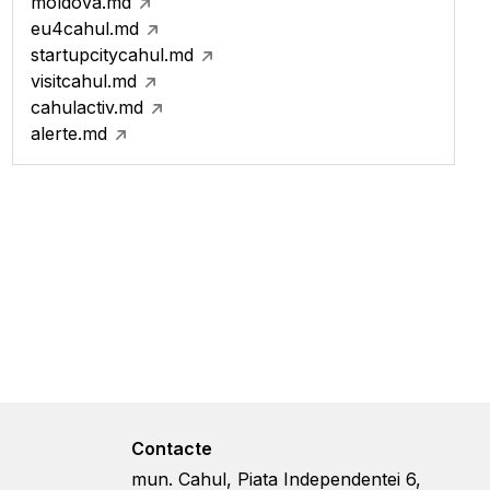
moldova.md
eu4cahul.md
startupcitycahul.md
visitcahul.md
cahulactiv.md
alerte.md
Contacte
mun. Cahul, Piata Independentei 6,