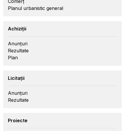
Comerț
Planul urbanistic general
Achiziții
Anunțuri
Rezultate
Plan
Licitații
Anunțuri
Rezultate
Proiecte