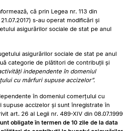
nformează, că prin Legea nr. 113 din
21.07.2017) s-au operat modificări şi
tului asigurărilor sociale de stat pe anul
ugetului asigurărilor sociale de stat pe anul
ă categorie de plătitori de contribuţii şi
activități independente în domeniul
ului cu mărfuri supuse accizelor”.
independente în domeniul comerţului cu
supuse accizelor şi sunt înregistrate în
rivit art. 26 al Legii nr. 489-XIV din 08.07.1999
unt obligate în termen de 10 zile
de la data