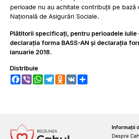
perioade nu au achitate contribuţii pe bază 
Naţională de Asigurări Sociale.
Plătitorii specificaţi, pentru perioadele iu
declaraţia forma BASS-AN şi declaraţia form
ianuarie 2018.
Distribuie
Facebook
Viber
WhatsApp
Telegram
Odnoklassniki
VK
Share
Informații 
Despre Cah