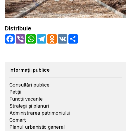
Distribuie
Facebook
Viber
WhatsApp
Telegram
Odnoklassniki
VK
Share
Informații publice
Consultări publice
Petiții
Funcții vacante
Strategii și planuri
Administrarea patrimoniului
Comerț
Planul urbanistic general