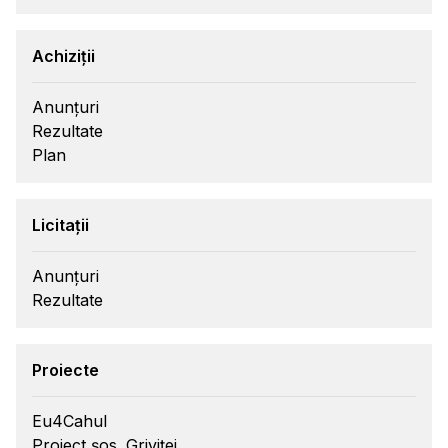
Achiziții
Anunțuri
Rezultate
Plan
Licitații
Anunțuri
Rezultate
Proiecte
Eu4Cahul
Proiect șos. Griviței